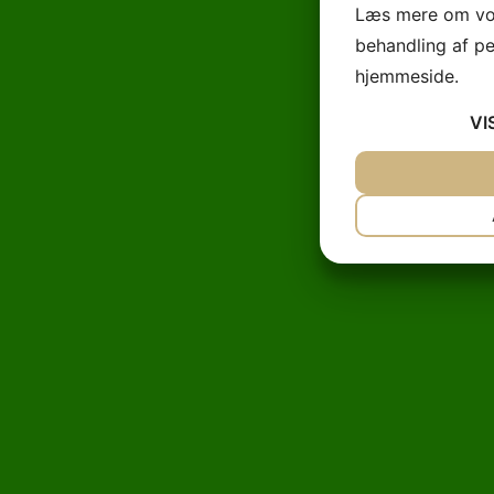
Læs mere om vor
behandling af p
hjemmeside.
VI
JA
NEJ
NØDVENDIG
JA
NEJ
MARKETING