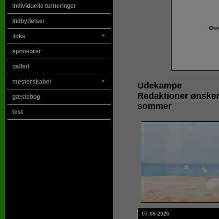
individuelle turneringer
Indbydelser
links
►
sponsorer
galleri
mesterskaber
►
Udekampe
Redaktioner ønsker
gæstebog
sommer
test
07-08-2026