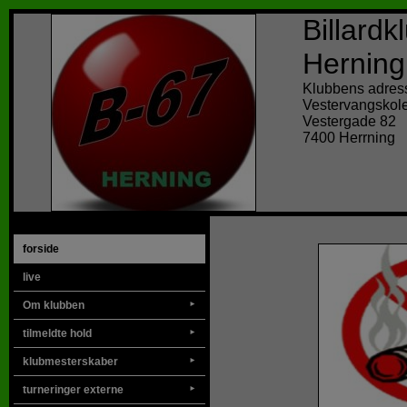
Billard
Herning
Klubbens adres
Vestervangskol
Vestergade 82
7400 Herrning
forside
live
Om klubben
►
tilmeldte hold
►
klubmesterskaber
►
turneringer externe
►