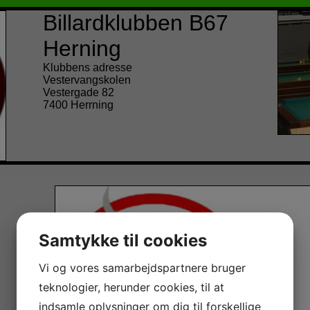
Billardklubben B67
Herning
Klubbens adresse
Vestervangskolen
Vestergade 82
7400 Herrning
Samtykke til cookies
Vi og vores samarbejdspartnere bruger
teknologier, herunder cookies, til at
indsamle oplysninger om dig til forskellige