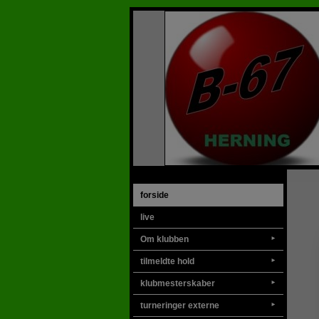
forside
live
Om klubben
►
tilmeldte hold
►
klubmesterskaber
►
turneringer externe
►