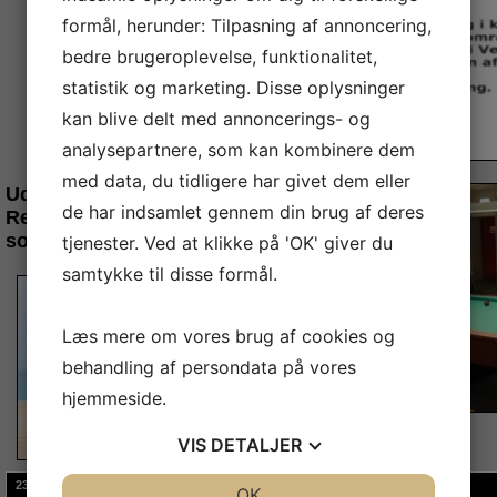
formål, herunder: Tilpasning af annoncering,
bedre brugeroplevelse, funktionalitet,
statistik og marketing. Disse oplysninger
kan blive delt med annoncerings- og
analysepartnere, som kan kombinere dem
med data, du tidligere har givet dem eller
Udekampe
de har indsamlet gennem din brug af deres
Redaktioner ønsker alle en god
sommer
tjenester. Ved at klikke på 'OK' giver du
samtykke til disse formål.
Læs mere om vores brug af cookies og
behandling af persondata på vores
hjemmeside.
VIS
DETALJER
23-09-2025
JA
NEJ
OK
JA
NEJ