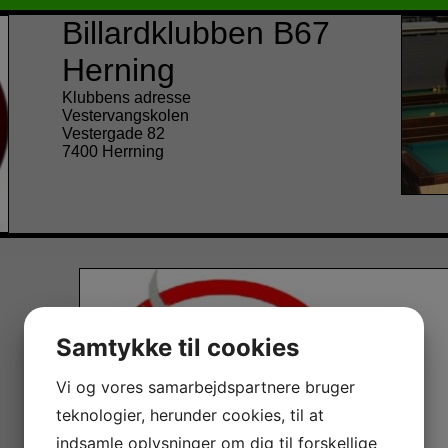
Billardklubben B67
Herning
Klubbens adresse
Vestervangskolen
Vestergade 82
7400 Herrning
Samtykke til cookies
Vi og vores samarbejdspartnere bruger
teknologier, herunder cookies, til at
indsamle oplysninger om dig til forskellige