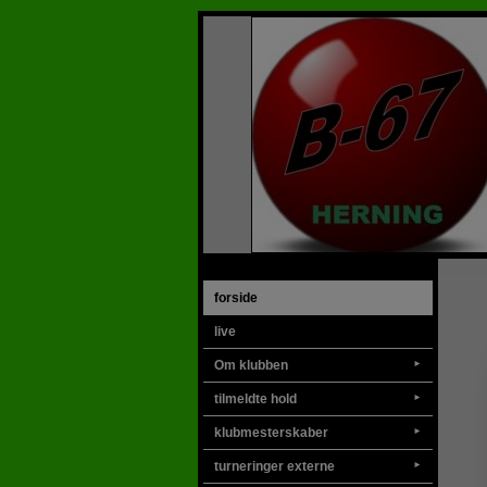
forside
live
Om klubben
►
tilmeldte hold
►
klubmesterskaber
►
turneringer externe
►