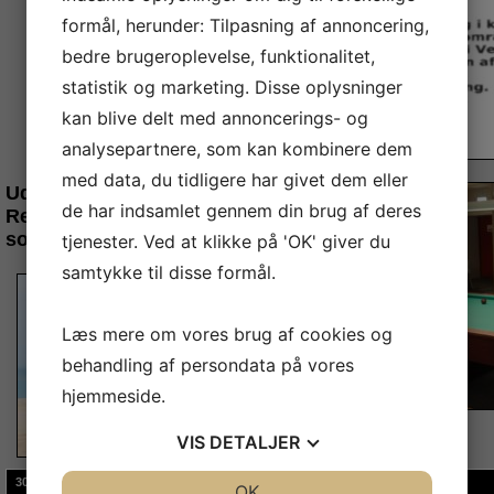
formål, herunder: Tilpasning af annoncering,
bedre brugeroplevelse, funktionalitet,
statistik og marketing. Disse oplysninger
kan blive delt med annoncerings- og
analysepartnere, som kan kombinere dem
med data, du tidligere har givet dem eller
Udekampe
de har indsamlet gennem din brug af deres
Redaktioner ønsker alle en god
sommer
tjenester. Ved at klikke på 'OK' giver du
samtykke til disse formål.
Læs mere om vores brug af cookies og
behandling af persondata på vores
hjemmeside.
VIS
DETALJER
30-09-2025
JA
NEJ
OK
JA
NEJ