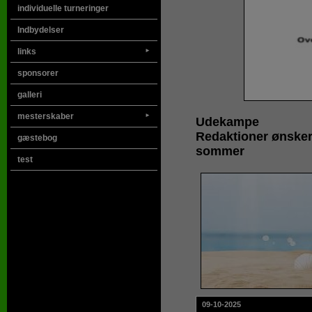
individuelle turneringer
Indbydelser
links
►
sponsorer
galleri
mesterskaber
►
Udekampe
Redaktioner ønsker
gæstebog
sommer
test
09-10-2025