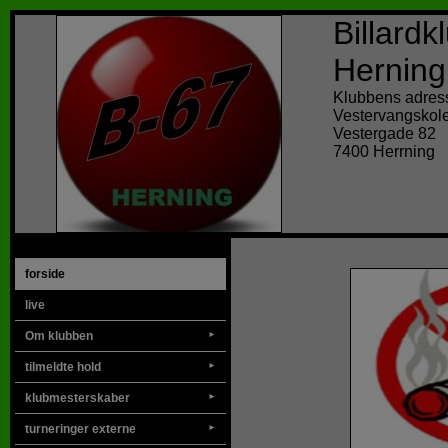
Billard
Herning
Klubbens adres
Vestervangskol
Vestergade 82
7400 Herrning
forside
live
Om klubben
►
tilmeldte hold
►
klubmesterskaber
►
turneringer externe
►