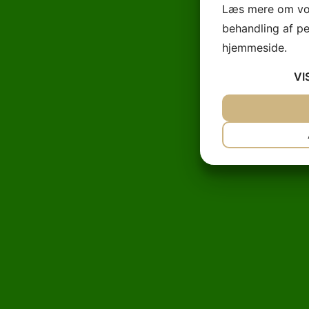
Læs mere om vor
behandling af p
hjemmeside.
VI
JA
NEJ
NØDVENDIG
JA
NEJ
MARKETING