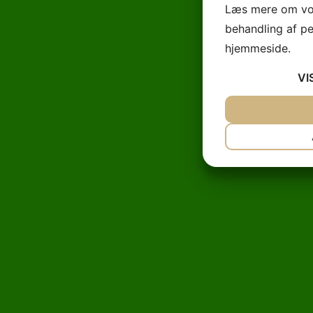
Læs mere om vor
behandling af p
hjemmeside.
VI
JA
NEJ
NØDVENDIG
JA
NEJ
MARKETING