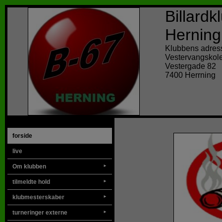
Billard
Herning
Klubbens adres
Vestervangskol
Vestergade 82
7400 Herrning
forside
live
Om klubben
►
tilmeldte hold
►
klubmesterskaber
►
turneringer externe
►