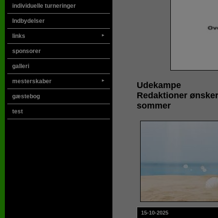
individuelle turneringer
Indbydelser
links
►
sponsorer
galleri
mesterskaber
►
Udekampe
Redaktioner ønsker
gæstebog
sommer
test
15-10-2025