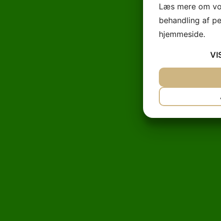
Læs mere om vor
behandling af p
hjemmeside.
VI
JA
NEJ
NØDVENDIG
JA
NEJ
MARKETING