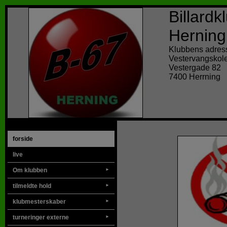
Billard
Herning
Klubbens adres
Vestervangskol
Vestergade 82
7400 Herrning
forside
live
Om klubben
►
tilmeldte hold
►
klubmesterskaber
►
turneringer externe
►