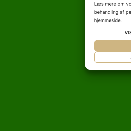
Læs mere om vor
behandling af p
hjemmeside.
VI
JA
NEJ
NØDVENDIG
JA
NEJ
MARKETING