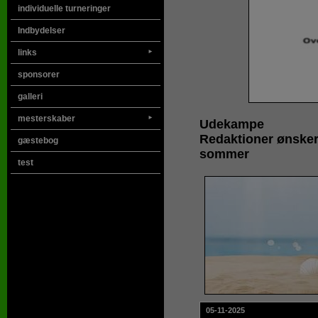
individuelle turneringer
Indbydelser
links
►
sponsorer
galleri
mesterskaber
►
Udekampe
Redaktioner ønsker
gæstebog
sommer
test
05-11-2025