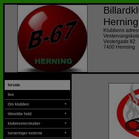
Billard
Herning
Klubbens adres
Vestervangskol
Vestergade 82
7400 Herrning
forside
live
Om klubben
►
tilmeldte hold
►
klubmesterskaber
►
turneringer externe
►