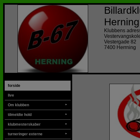
Billard
Herning
Klubbens adres
Vestervangskol
Vestergade 82
7400 Herrning
forside
live
Om klubben
►
tilmeldte hold
►
klubmesterskaber
►
turneringer externe
►