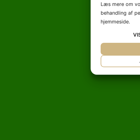
Læs mere om vor
behandling af p
hjemmeside.
VI
JA
NEJ
NØDVENDIG
JA
NEJ
MARKETING