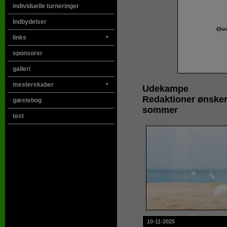
individuelle turneringer
Indbydelser
links
►
sponsorer
galleri
mesterskaber
►
Udekampe
Redaktioner ønsker
gæstebog
sommer
test
10-11-2025