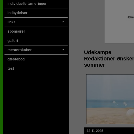
individuelle turneringer
Indbydelser
links
►
sponsorer
galleri
mesterskaber
►
Udekampe
Redaktioner ønsker
gæstebog
sommer
test
12-11-2025