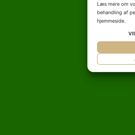
Læs mere om vor
behandling af p
hjemmeside.
VI
JA
NEJ
NØDVENDIG
JA
NEJ
MARKETING