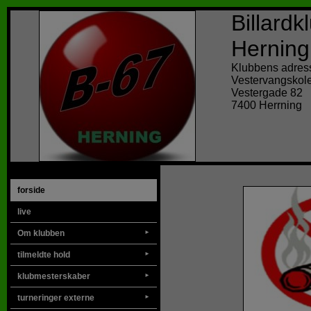
Billard
Herning
Klubbens adres
Vestervangskol
Vestergade 82
7400 Herrning
forside
live
Om klubben
►
tilmeldte hold
►
klubmesterskaber
►
turneringer externe
►