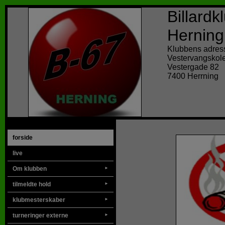
Billard
Herning
Klubbens adres
Vestervangskol
Vestergade 82
7400 Herrning
forside
live
Om klubben
►
tilmeldte hold
►
klubmesterskaber
►
turneringer externe
►