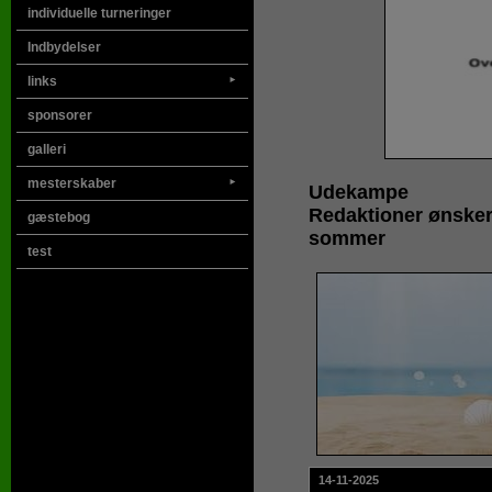
individuelle turneringer
Indbydelser
links
►
sponsorer
galleri
mesterskaber
►
Udekampe
Redaktioner ønsker
gæstebog
sommer
test
14-11-2025