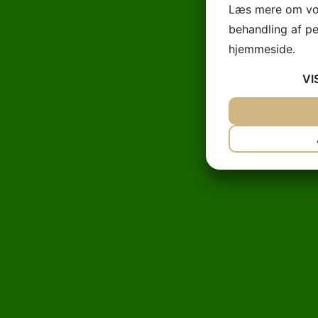
Læs mere om vor
behandling af p
hjemmeside.
VI
JA
NEJ
NØDVENDIG
JA
NEJ
MARKETING