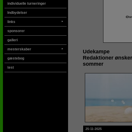
individuelle turneringer
Indbydelser
links
►
sponsorer
galleri
mesterskaber
►
Udekampe
Redaktioner ønsker
gæstebog
sommer
test
25-11-2025