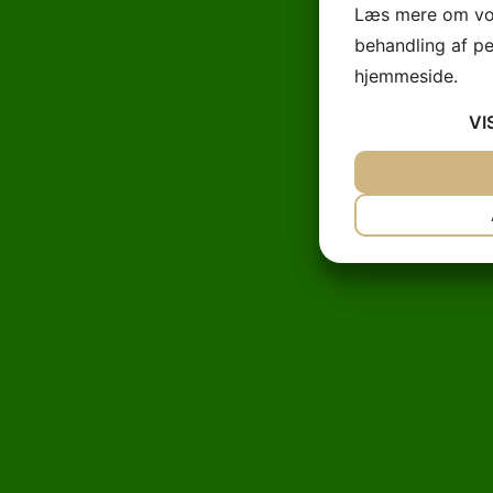
Læs mere om vor
behandling af p
hjemmeside.
VI
JA
NEJ
NØDVENDIG
JA
NEJ
MARKETING