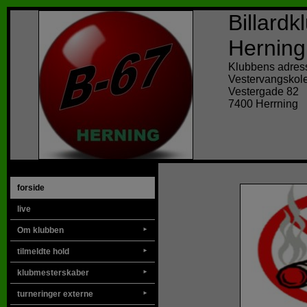
Billard
Herning
Klubbens adres
Vestervangskol
Vestergade 82
7400 Herrning
forside
live
Om klubben
►
tilmeldte hold
►
klubmesterskaber
►
turneringer externe
►