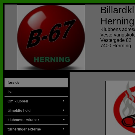
Billard
Herning
Klubbens adres
Vestervangskol
Vestergade 82
7400 Herrning
forside
live
Om klubben
►
tilmeldte hold
►
klubmesterskaber
►
turneringer externe
►