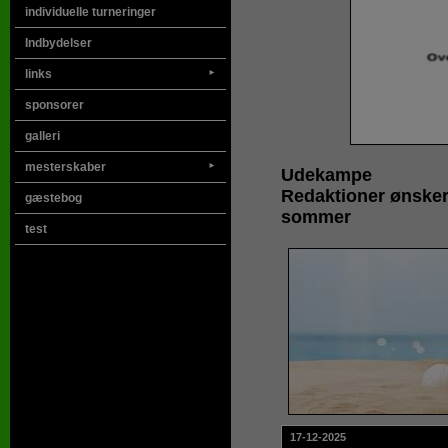
individuelle turneringer
Indbydelser
links
►
sponsorer
galleri
mesterskaber
►
Udekampe
Redaktioner ønsker
gæstebog
sommer
test
17-12-2025