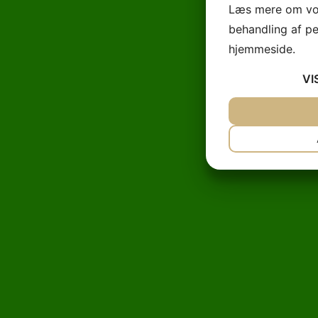
Læs mere om vor
behandling af p
hjemmeside.
VI
JA
NEJ
NØDVENDIG
JA
NEJ
MARKETING