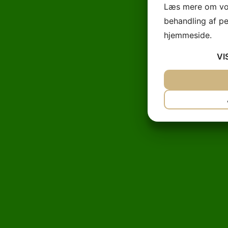
Læs mere om vor
behandling af p
hjemmeside.
VI
JA
NEJ
NØDVENDIG
JA
NEJ
MARKETING