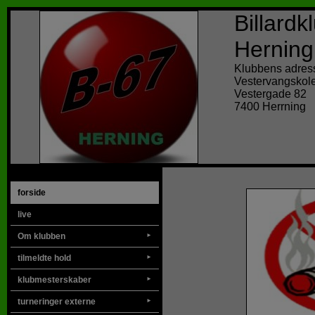
Billard
Herning
Klubbens adres
Vestervangskol
Vestergade 82
7400 Herrning
forside
live
Om klubben
►
tilmeldte hold
►
klubmesterskaber
►
turneringer externe
►