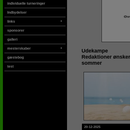
individuelle turneringer
Indbydelser
links
►
sponsorer
galleri
mesterskaber
►
Udekampe
Redaktioner ønsker
gæstebog
sommer
test
20-12-2025